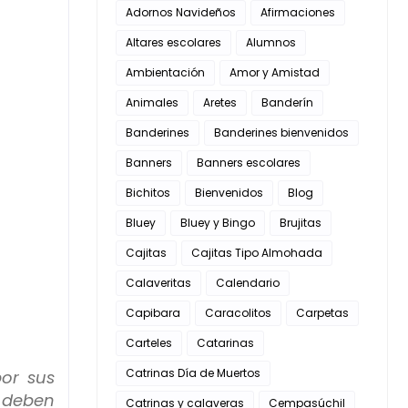
Adornos Navideños
Afirmaciones
Altares escolares
Alumnos
Ambientación
Amor y Amistad
Animales
Aretes
Banderín
Banderines
Banderines bienvenidos
Banners
Banners escolares
Bichitos
Bienvenidos
Blog
Bluey
Bluey y Bingo
Brujitas
Cajitas
Cajitas Tipo Almohada
Calaveritas
Calendario
Capibara
Caracolitos
Carpetas
Carteles
Catarinas
Catrinas Día de Muertos
or sus
e deben
Catrinas y calaveras
Cempasúchil