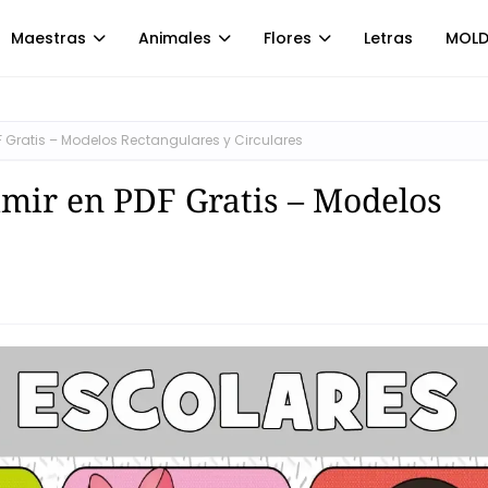
Maestras
Animales
Flores
Letras
MOLD
F Gratis – Modelos Rectangulares y Circulares
imir en PDF Gratis – Modelos