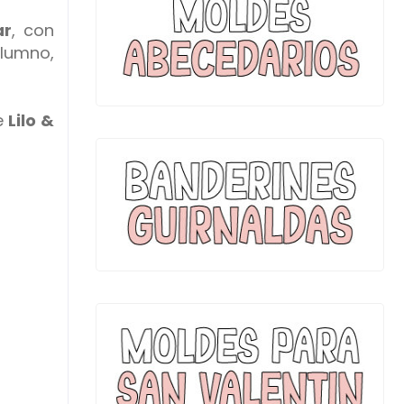
ar
, con
alumno,
e
Lilo &