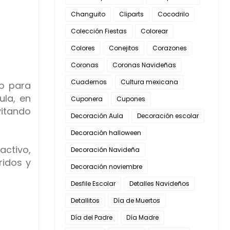
Changuito
Cliparts
Cocodrilo
Colección Fiestas
Colorear
Colores
Conejitos
Corazones
Coronas
Coronas Navideñas
Cuadernos
Cultura mexicana
o para
ula, en
Cuponera
Cupones
vitando
Decoración Aula
Decoración escolar
Decoración halloween
activo,
Decoración Navideña
ridos y
Decoración noviembre
Desfile Escolar
Detalles Navideños
Detallitos
Día de Muertos
Día del Padre
Día Madre