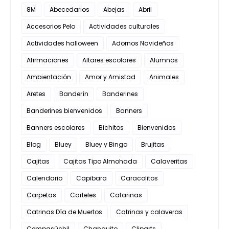
8M
Abecedarios
Abejas
Abril
Accesorios Pelo
Actividades culturales
Actividades halloween
Adornos Navideños
Afirmaciones
Altares escolares
Alumnos
Ambientación
Amor y Amistad
Animales
Aretes
Banderín
Banderines
Banderines bienvenidos
Banners
Banners escolares
Bichitos
Bienvenidos
Blog
Bluey
Bluey y Bingo
Brujitas
Cajitas
Cajitas Tipo Almohada
Calaveritas
Calendario
Capibara
Caracolitos
Carpetas
Carteles
Catarinas
Catrinas Día de Muertos
Catrinas y calaveras
Cempasúchil
Changuito
Cliparts