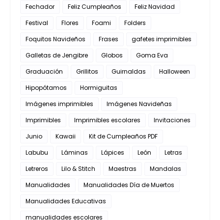
Fechador
Feliz Cumpleaños
Feliz Navidad
Festival
Flores
Foami
Folders
Foquitos Navideños
Frases
gafetes imprimibles
Galletas de Jengibre
Globos
Goma Eva
Graduación
Grillitos
Guirnaldas
Halloween
Hipopótamos
Hormiguitas
Imágenes imprimibles
Imágenes Navideñas
Imprimibles
Imprimibles escolares
Invitaciones
Junio
Kawaii
Kit de Cumpleaños PDF
Labubu
Láminas
Lápices
León
Letras
Letreros
Lilo & Stitch
Maestras
Mandalas
Manualidades
Manualidades Día de Muertos
Manualidades Educativas
manualidades escolares