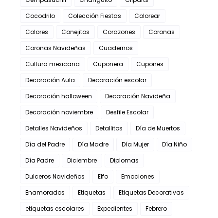
Cocodrilo
Colección Fiestas
Colorear
Colores
Conejitos
Corazones
Coronas
Coronas Navideñas
Cuadernos
Cultura mexicana
Cuponera
Cupones
Decoración Aula
Decoración escolar
Decoración halloween
Decoración Navideña
Decoración noviembre
Desfile Escolar
Detalles Navideños
Detallitos
Día de Muertos
Día del Padre
Día Madre
Día Mujer
Día Niño
Día Padre
Diciembre
Diplomas
Dulceros Navideños
Elfo
Emociones
Enamorados
Etiquetas
Etiquetas Decorativas
etiquetas escolares
Expedientes
Febrero