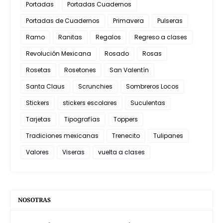
Portadas
Portadas Cuadernos
Portadas de Cuadernos
Primavera
Pulseras
Ramo
Ranitas
Regalos
Regreso a clases
Revolución Mexicana
Rosado
Rosas
Rosetas
Rosetones
San Valentín
Santa Claus
Scrunchies
Sombreros Locos
Stickers
stickers escolares
Suculentas
Tarjetas
Tipografías
Toppers
Tradiciones mexicanas
Trenecito
Tulipanes
Valores
Viseras
vuelta a clases
NOSOTRAS