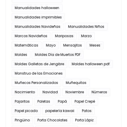
Manualidades halloween
Manualidades imprimibles
Manualidades Navideñas
Manualidades Niños
Marcos Navideños
Mariposas
Marzo
Matemáticas
Mayo
Mensajitos
Meses
Moldes
Moldes Día de Muertos PDF
Moldes Galletas de Jengibre
Moldes halloween pdf
Monstruo de las Emociones
Muñecos Personalizados
Muñequitas
Nacimiento
Navidad
Noviembre
Números
Pajaritos
Paletas
Papá
Papel Crepé
Papel picado
papelería kawaii
Patos
Pingüino
Porta Chocolates
Porta Lápiz