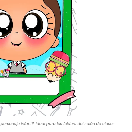
sonaje infantil: ideal para los folders del salón de clases.