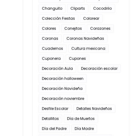
Changuito
Cliparts
Cocodrilo
Colección Fiestas
Colorear
Colores
Conejitos
Corazones
Coronas
Coronas Navideñas
Cuadernos
Cultura mexicana
Cuponera
Cupones
Decoración Aula
Decoración escolar
Decoración halloween
Decoración Navideña
Decoración noviembre
Desfile Escolar
Detalles Navideños
Detallitos
Día de Muertos
Día del Padre
Día Madre