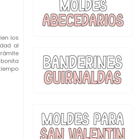
ien los
idad al
trámite
 bonita
 tiempo