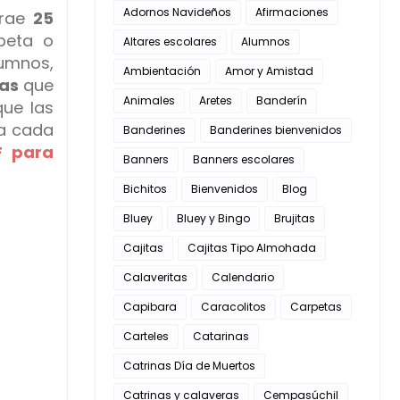
Adornos Navideños
Afirmaciones
trae
25
rpeta o
Altares escolares
Alumnos
lumnos,
Ambientación
Amor y Amistad
as
que
Animales
Aretes
Banderín
ue las
 a cada
Banderines
Banderines bienvenidos
F para
Banners
Banners escolares
Bichitos
Bienvenidos
Blog
Bluey
Bluey y Bingo
Brujitas
Cajitas
Cajitas Tipo Almohada
Calaveritas
Calendario
Capibara
Caracolitos
Carpetas
Carteles
Catarinas
Catrinas Día de Muertos
Catrinas y calaveras
Cempasúchil