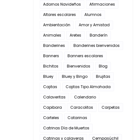
Adornos Navideños
Afirmaciones
Altares escolares
Alumnos
Ambientación
Amor y Amistad
Animales
Aretes
Banderín
Banderines
Banderines bienvenidos
Banners
Banners escolares
Bichitos
Bienvenidos
Blog
Bluey
Bluey y Bingo
Brujitas
Cajitas
Cajitas Tipo Almohada
Calaveritas
Calendario
Capibara
Caracolitos
Carpetas
Carteles
Catarinas
Catrinas Día de Muertos
Catrinas y calaveras
Cempasúchil