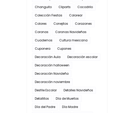
Changuito
Cliparts
Cocodrilo
Colección Fiestas
Colorear
Colores
Conejitos
Corazones
Coronas
Coronas Navideñas
Cuadernos
Cultura mexicana
Cuponera
Cupones
Decoración Aula
Decoración escolar
Decoración halloween
Decoración Navideña
Decoración noviembre
Desfile Escolar
Detalles Navideños
Detallitos
Día de Muertos
Día del Padre
Día Madre